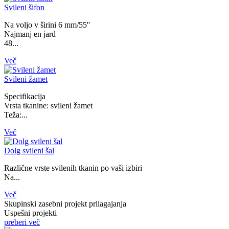
Svileni šifon
Na voljo v širini 6 mm/55''
Najmanj en jard
48...
Več
Svileni žamet
Specifikacija
Vrsta tkanine: svileni žamet
Teža:...
Več
Dolg svileni šal
Različne vrste svilenih tkanin po vaši izbiri
Na...
Več
Skupinski zasebni projekt prilagajanja
Uspešni projekti
preberi več