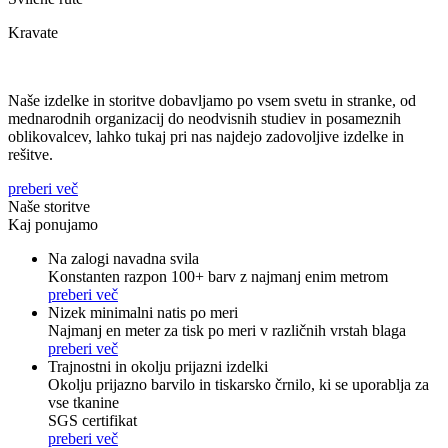
Kravate
Naše izdelke in storitve dobavljamo po vsem svetu in stranke, od
mednarodnih organizacij do neodvisnih studiev in posameznih
oblikovalcev, lahko tukaj pri nas najdejo zadovoljive izdelke in
rešitve.
preberi več
Naše storitve
Kaj ponujamo
Na zalogi navadna svila
Konstanten razpon 100+ barv z najmanj enim metrom
preberi več
Nizek minimalni natis po meri
Najmanj en meter za tisk po meri v različnih vrstah blaga
preberi več
Trajnostni in okolju prijazni izdelki
Okolju prijazno barvilo in tiskarsko črnilo, ki se uporablja za
vse tkanine
SGS certifikat
preberi več