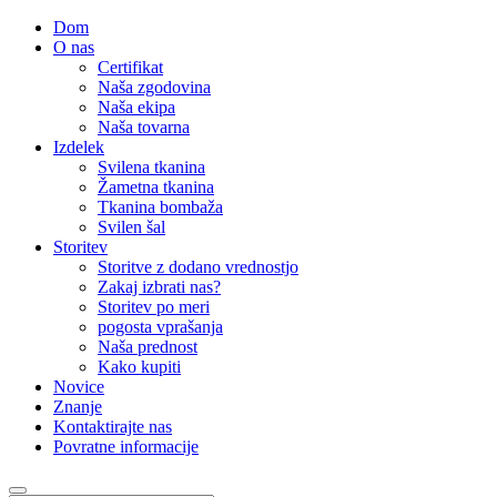
Dom
O nas
Certifikat
Naša zgodovina
Naša ekipa
Naša tovarna
Izdelek
Svilena tkanina
Žametna tkanina
Tkanina bombaža
Svilen šal
Storitev
Storitve z dodano vrednostjo
Zakaj izbrati nas?
Storitev po meri
pogosta vprašanja
Naša prednost
Kako kupiti
Novice
Znanje
Kontaktirajte nas
Povratne informacije