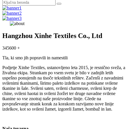
Hangzhou Xinhe Textiles Co., Ltd
345600 +
Tla, ki smo jih popravili in namestili
Podjetje Xinhe Textiles, ustanovljeno leta 2015, je resnično sveža, a
živahna ekipa. Strankam po vsem svetu je bilo v zadnjih letih
uspešno ponujenih na tisoče tekstilnih rešitev. Začenši z navadnimi
svilenimi tkaninami, širimo paleto izdelkov na potiskane svilene
tkanine in šale. Svileni saten, svileni charmeuse, svileni krep de
chine, svileni haotai in svileni žoržet ter druge navadne svilene
tkanine so vse znotraj naše proizvodne linije. Glede na
povpraševanje strank korak za korakom razvijamo nove linije
izdelkov, kot so svileni žamet, izgoreli žamet, bombaž in lan.
Naša tovarna