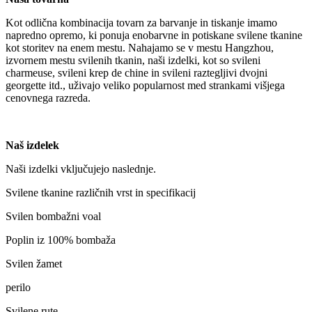
Kot odlična kombinacija tovarn za barvanje in tiskanje imamo
napredno opremo, ki ponuja enobarvne in potiskane svilene tkanine
kot storitev na enem mestu. Nahajamo se v mestu Hangzhou,
izvornem mestu svilenih tkanin, naši izdelki, kot so svileni
charmeuse, svileni krep de chine in svileni raztegljivi dvojni
georgette itd., uživajo veliko popularnost med strankami višjega
cenovnega razreda.
Naš izdelek
Naši izdelki vključujejo naslednje.
Svilene tkanine različnih vrst in specifikacij
Svilen bombažni voal
Poplin iz 100% bombaža
Svilen žamet
perilo
Svilene rute