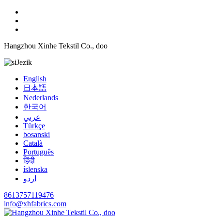
Hangzhou Xinhe Tekstil Co., doo
Jezik
English
日本語
Nederlands
한국어
عربي
Türkçe
bosanski
Català
Português
हिंदी
íslenska
اردو
8613757119476
info@xhfabrics.com