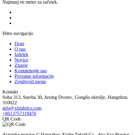
Najmanj en meter za začetek.
Hitro navigacijo
Dom
O nas
Izdelek
Novice
Znanje
Kontaktirajte nas
Povratne informacije
Zemljevid mesta
Kontakt
Soba 313, Stavba 30, Juxing Dvorec, Gongšu okrožje, Hangzhou
310022
info@xhfabrics.com
+8613757119476
QR Code
Avtorske pravice © Hangzhou Xinhe Tekstil Co., doo Vse Pravice